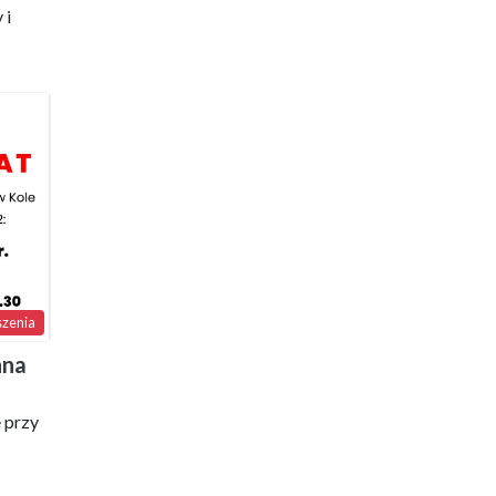
 i
zenia
nna
 przy