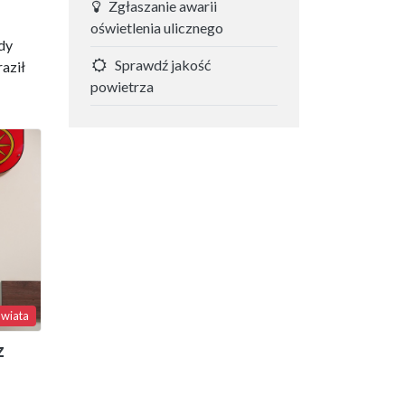
Zgłaszanie awarii
oświetlenia ulicznego
dy
Sprawdź jakość
aził
powietrza
wiata
z