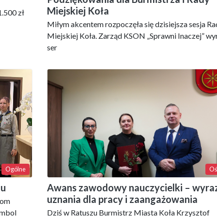
Miejskiej Koła
1.500 zł
Miłym akcentem rozpoczęła się dzisiejsza sesja Ra
Miejskiej Koła. Zarząd KSON „Sprawni Inaczej” wyr
ser
Ogólne
Oś
ju
Awans zawodowy nauczycielki – wyra
uznania dla pracy i zaangażowania
zom
ymbol
Dziś w Ratuszu Burmistrz Miasta Koła Krzysztof