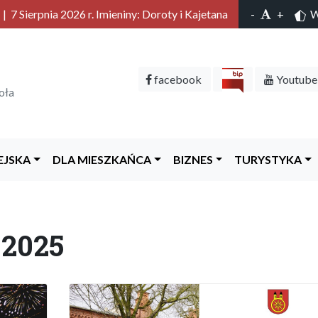
 7 Sierpnia 2026 r. Imieniny: Doroty i Kajetana
-
+
Wy
facebook
Youtube
oła
EJSKA
DLA MIESZKAŃCA
BIZNES
TURYSTYKA
 2025