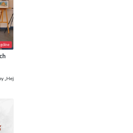
gólne
ch
ny „Hej