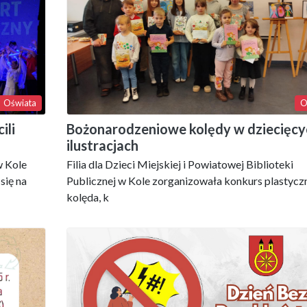
Oświata
O
ili
Bożonarodzeniowe kolędy w dziecięcy
ilustracjach
w Kole
Filia dla Dzieci Miejskiej i Powiatowej Biblioteki
się na
Publicznej w Kole zorganizowała konkurs plastycz
kolęda, k