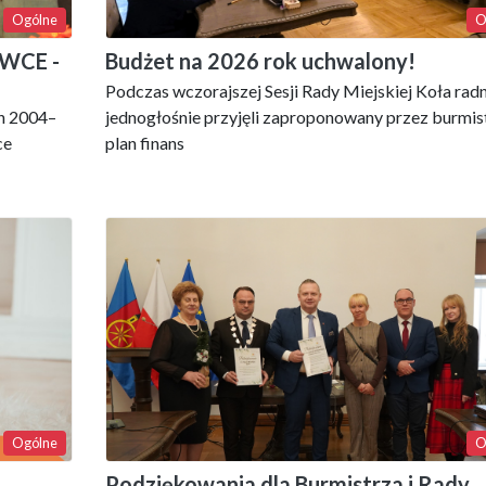
Ogólne
O
WCE -
Budżet na 2026 rok uchwalony!
Podczas wczorajszej Sesji Rady Miejskiej Koła radn
ch 2004–
jednogłośnie przyjęli zaproponowany przez burmis
ce
plan finans
Ogólne
O
Podziękowania dla Burmistrza i Rady