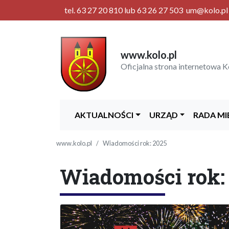
tel. 63 27 20 810 lub 63 26 27 503 um@kolo.pl |
www.kolo.pl
Oficjalna strona internetowa K
AKTUALNOŚCI
URZĄD
RADA MI
www.kolo.pl
Wiadomości rok: 2025
Wiadomości rok: