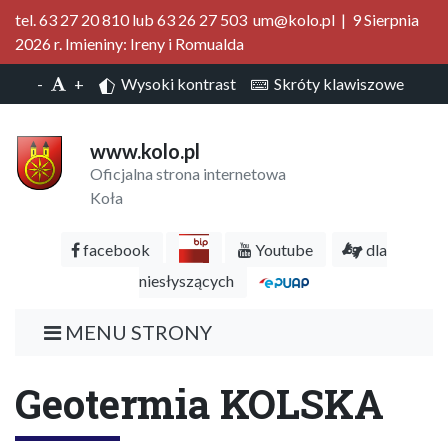
tel. 63 27 20 810 lub 63 26 27 503 um@kolo.pl | 9 Sierpnia
2026 r. Imieniny: Ireny i Romualda
-
+
Wysoki kontrast
Skróty klawiszowe
www.kolo.pl
Oficjalna strona internetowa
Koła
facebook
Youtube
dla
niesłyszących
MENU STRONY
Geotermia KOLSKA