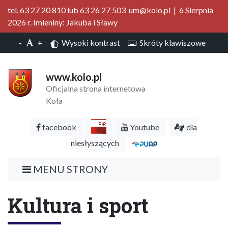
tel. 63 27 20 810 lub 63 26 27 503 um@kolo.pl | 6 Sierpnia
2026 r. Imieniny: Jakuba i Sławy
-
+
Wysoki kontrast
Skróty klawiszowe
www.kolo.pl
Oficjalna strona internetowa
Koła
facebook
Youtube
dla
niesłyszących
MENU STRONY
Kultura i sport