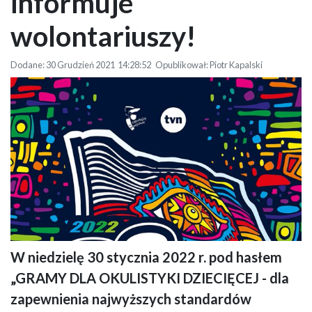
informuje
wolontariuszy!
Dodane: 30 Grudzień 2021 14:28:52 Opublikował: Piotr Kapalski
W niedzielę 30 stycznia 2022 r. pod hasłem
Grafika przedstawia logo WOŚP i napis 30. Finał.
„GRAMY DLA OKULISTYKI DZIECIĘCEJ - dla
zapewnienia najwyższych standardów