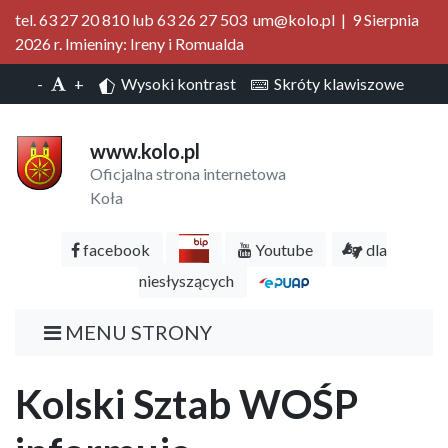
tel. 63 27 20 810 lub 63 26 27 503 um@kolo.pl | 9 Sierpnia
2026 r. Imieniny: Ireny i Romualda
-
+
Wysoki kontrast
Skróty klawiszowe
www.kolo.pl
Oficjalna strona internetowa
Koła
facebook
Youtube
dla
niesłyszących
MENU STRONY
Kolski Sztab WOŚP