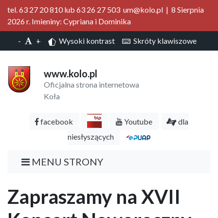
tel. 63 27 20 810 lub 63 26 27 503 um@kolo.pl | 8 Sierpnia
2026 r. Imieniny: Cypriana i Dominika
-
+
Wysoki kontrast
Skróty klawiszowe
www.kolo.pl
Oficjalna strona internetowa
Koła
facebook
Youtube
dla
niesłyszących
MENU STRONY
Zapraszamy na XVII