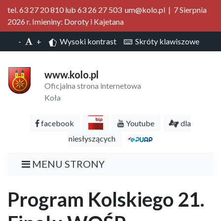
tel. 63 27 20 810 lub 63 26 27 503 um@kolo.pl | 7 Sierpnia
2026 r. Imieniny: Doroty i Kajetana
-
+
Wysoki kontrast
Skróty klawiszowe
www.kolo.pl
Oficjalna strona internetowa
Koła
facebook
Youtube
dla
niesłyszących
MENU STRONY
Program Kolskiego 21.