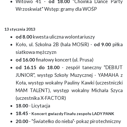
Witowo 41 -
od 18.00
"Choinka Dance Party
Wrzoskwiat" Wstęp: gramy dla WOŚP
13 stycznia 2013
od 8.00
kwesta uliczna wolontariuszy
Koło, ul. Szkolna 2B (hala MOSiR) -
od 9.00
piłka
siatkowa mężczyzn
od 16.00
finałowy koncert (ul. Prusa)
od 16.15 do 18.00
- zespół taneczny "DEBIUT
JUNIOR", występ Szkoły Muzycznej - YAMAHA z
Koła, występ wokalny Pauliny Kawki (uczestniczki
MAM TALENT), występ wokalny Michała Szyca
(uczestnika X-FACTOR)
18.00
- Licytacja
18.45
-
Koncert gwiazdy Finału zespołu LADY PANK
20.00
- "Światełko do nieba"- pokaz pirotechniczny