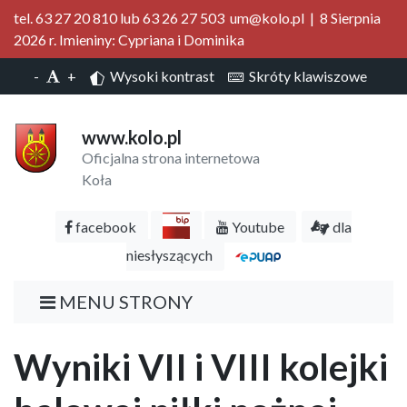
tel. 63 27 20 810 lub 63 26 27 503 um@kolo.pl | 8 Sierpnia
2026 r. Imieniny: Cypriana i Dominika
-
+
Wysoki kontrast
Skróty klawiszowe
www.kolo.pl
Oficjalna strona internetowa
Koła
facebook
Youtube
dla
niesłyszących
MENU STRONY
Wyniki VII i VIII kolejki