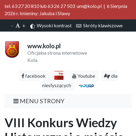
tel. 63 27 20 810 lub 63 26 27 503 um@kolo.pl | 6 Sierpnia
2026 r. Imieniny: Jakuba i Sławy
-
+
Wysoki kontrast
Skróty klawiszowe
www.kolo.pl
Oficjalna strona internetowa
Koła
facebook
Youtube
dla
niesłyszących
MENU STRONY
VIII Konkurs Wiedzy