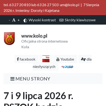
tel. 63 27 20 810 lub 63 26 27 503 um@kolo.pl | 7 Sierpnia
2026 r. Imieniny: Doroty i Kajetana
-
+
Wysoki kontrast
Skróty klawiszowe
www.kolo.pl
Oficjalna strona internetowa
Koła
facebook
Youtube
dla
niesłyszących
MENU STRONY
7 i 9 lipca 2026 r.