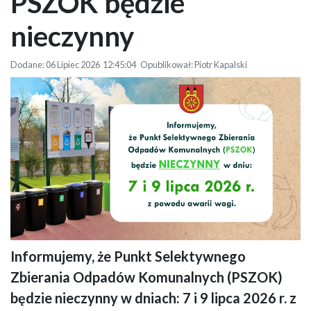
PSZOK będzie
nieczynny
Dodane: 06 Lipiec 2026 12:45:04 Opublikował: Piotr Kapalski
Informujemy, że Punkt Selektywnego
Plansza informuje o godzinach zamknięcia Punktu Selektywnej Zbiórki
Zbierania Odpadów Komunalnych (PSZOK)
Odpadów Komunalnych w Gminie Miejskiej Koło. Z lewej strony zdjęcie
pojemników do segregacji odpadów, z prawej informacja o dniach
będzie nieczynny w dniach: 7 i 9 lipca 2026 r. z
zamknięcia PSZOK-u. Nad informacją herb miasta Koła