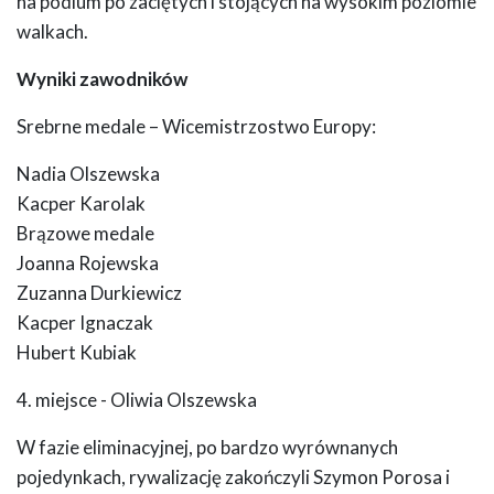
na podium po zaciętych i stojących na wysokim poziomie
walkach.
Wyniki zawodników
Srebrne medale – Wicemistrzostwo Europy:
Nadia Olszewska
Kacper Karolak
Brązowe medale
Joanna Rojewska
Zuzanna Durkiewicz
Kacper Ignaczak
Hubert Kubiak
4. miejsce - Oliwia Olszewska
W fazie eliminacyjnej, po bardzo wyrównanych
pojedynkach, rywalizację zakończyli Szymon Porosa i