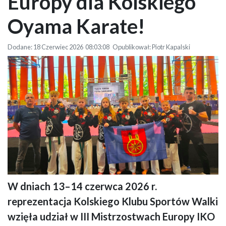
Europy dla Kolskiego
Oyama Karate!
Dodane: 18 Czerwiec 2026 08:03:08 Opublikował: Piotr Kapalski
W dniach 13–14 czerwca 2026 r.
Grupa młodych zawodników sztuk walki w czarnych strojach klubowych
reprezentacja Kolskiego Klubu Sportów Walki
pozuje z flagą miasta (herb z kołem i wieżą). Towarzyszą im dwaj trenerzy.
W tle hala sportowa z banerem turnieju Trzecia Korona Piotra Sawickiego.
wzięła udział w III Mistrzostwach Europy IKO