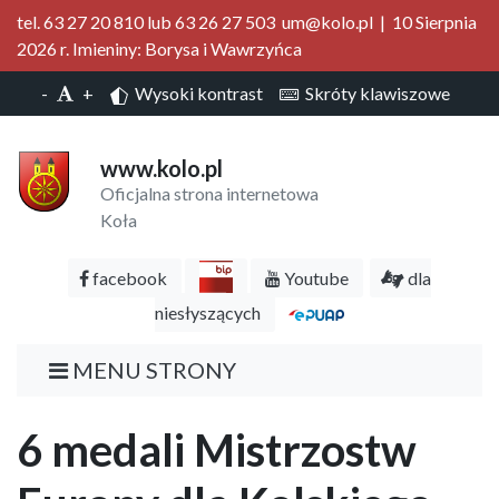
tel. 63 27 20 810 lub 63 26 27 503 um@kolo.pl | 10 Sierpnia
2026 r. Imieniny: Borysa i Wawrzyńca
-
+
Wysoki kontrast
Skróty klawiszowe
www.kolo.pl
Oficjalna strona internetowa
Koła
facebook
Youtube
dla
niesłyszących
MENU STRONY
6 medali Mistrzostw