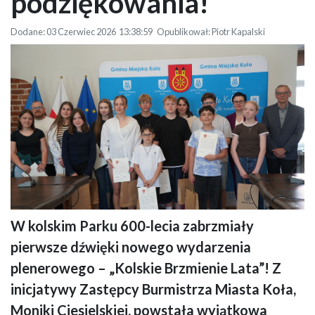
podziękowania!
Dodane: 03 Czerwiec 2026 13:38:59 Opublikował: Piotr Kapalski
W kolskim Parku 600-lecia zabrzmiały
Grupa uczniów i dorosłych pozuje do zdjęcia w sali urzędu na tle baneru
pierwsze dźwięki nowego wydarzenia
Gmina Miejska Koło. Dzieci trzymają dyplomy i papierowe torby z logo
Miasto Koło. W tle flagi Polski i Unii Europejskiej.
plenerowego – „Kolskie Brzmienie Lata”! Z
inicjatywy Zastępcy Burmistrza Miasta Koła,
Moniki Ciesielskiej, powstała wyjątkowa