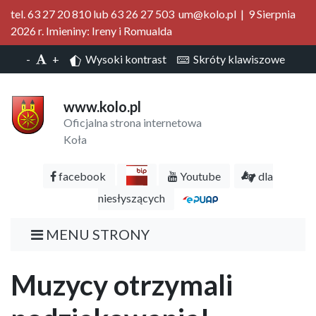
tel. 63 27 20 810 lub 63 26 27 503 um@kolo.pl | 9 Sierpnia
2026 r. Imieniny: Ireny i Romualda
-
+
Wysoki kontrast
Skróty klawiszowe
www.kolo.pl
Oficjalna strona internetowa
Koła
facebook
Youtube
dla
niesłyszących
MENU STRONY
Muzycy otrzymali