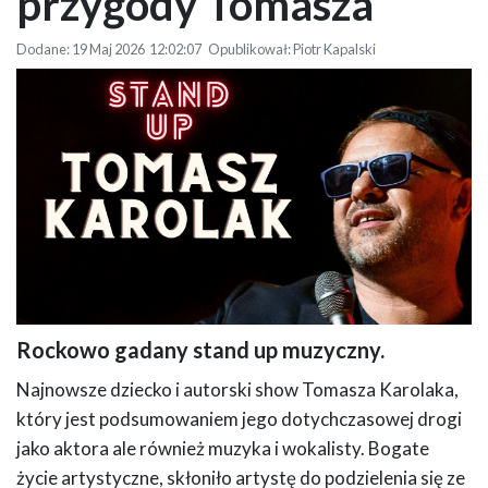
przygody Tomasza
Dodane: 19 Maj 2026 12:02:07 Opublikował: Piotr Kapalski
Rockowo gadany stand up muzyczny.
Grafika promująca występ stand-up artysty na czarnym tle z białymi
napisami przedstawia mężczyznę w okularach i czapce z daszkiem
Najnowsze dziecko i autorski show Tomasza Karolaka,
założonej tyłem do przodu, który trzyma w dłoni mikrofon, tworząc
który jest podsumowaniem jego dotychczasowej drogi
dynamiczny, sceniczny klimat.
jako aktora ale również muzyka i wokalisty. Bogate
życie artystyczne, skłoniło artystę do podzielenia się ze