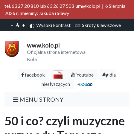
tel. 63 27 20 810 lub 63 26 27 503 um@kolo.pl | 6 Sierpnia
2026 r. Imieniny: Jakuba i Sławy
-
+
Wysoki kontrast
Skróty klawiszowe
www.kolo.pl
Oficjalna strona internetowa
Koła
facebook
Youtube
dla
niesłyszących
MENU STRONY
50 i co? czyli muzyczne