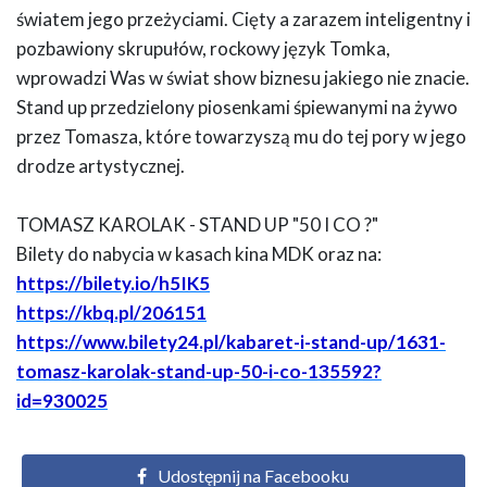
światem jego przeżyciami. Cięty a zarazem inteligentny i
pozbawiony skrupułów, rockowy język Tomka,
wprowadzi Was w świat show biznesu jakiego nie znacie.
Stand up przedzielony piosenkami śpiewanymi na żywo
przez Tomasza, które towarzyszą mu do tej pory w jego
drodze artystycznej.
TOMASZ KAROLAK - STAND UP "50 I CO ?"
Bilety do nabycia w kasach kina MDK oraz na:
https://bilety.io/h5IK5
https://kbq.pl/206151
https://www.bilety24.pl/kabaret-i-stand-up/1631-
tomasz-karolak-stand-up-50-i-co-135592?
id=930025
Udostępnij na Facebooku