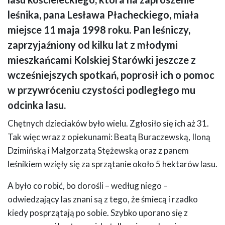
popołudnie. W tle widać drzewa, trawę oraz stos drewna przygotowany do
leśnika, pana Lesława Płacheckiego, miała
palenia. Atmosfera jest bardzo radosna.
miejsce 11 maja 1998 roku. Pan leśniczy,
zaprzyjaźniony od kilku lat z młodymi
mieszkańcami Kolskiej Starówki jeszcze z
wcześniejszych spotkań, poprosił ich o pomoc
w przywróceniu czystości podległego mu
odcinka lasu.
Chętnych dzieciaków było wielu. Zgłosiło się ich aż 31.
Tak więc wraz z opiekunami: Beatą Buraczewską, Iloną
Dzimińską i Małgorzatą Stężewską oraz z panem
leśnikiem wzięły się za sprzątanie około 5 hektarów lasu.
A było co robić, bo dorośli – według niego –
odwiedzający las znani są z tego, że śmiecą i rzadko
kiedy posprzątają po sobie. Szybko uporano się z