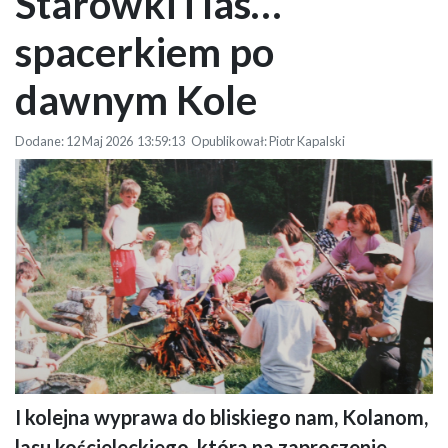
Starówki i las…
spacerkiem po
dawnym Kole
Dodane: 12 Maj 2026 13:59:13 Opublikował: Piotr Kapalski
I kolejna wyprawa do bliskiego nam, Kolanom,
Grupa dzieci i dorosłych siedzi wokół ogniska na leśnej polanie. Pieczą
lasu kościeleckiego, która na zaproszenie
kiełbaski na patykach, rozmawiają i spędzają razem czas w słoneczne