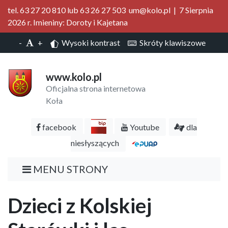
tel. 63 27 20 810 lub 63 26 27 503 um@kolo.pl | 7 Sierpnia
2026 r. Imieniny: Doroty i Kajetana
-
+
Wysoki kontrast
Skróty klawiszowe
www.kolo.pl
Oficjalna strona internetowa
Koła
facebook
Youtube
dla
niesłyszących
MENU STRONY
Dzieci z Kolskiej