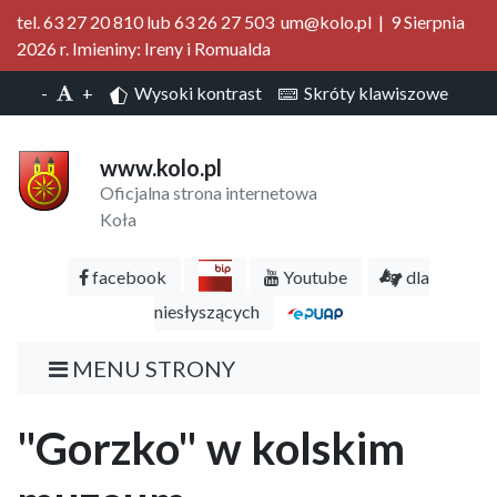
tel. 63 27 20 810 lub 63 26 27 503 um@kolo.pl | 9 Sierpnia
2026 r. Imieniny: Ireny i Romualda
-
+
Wysoki kontrast
Skróty klawiszowe
www.kolo.pl
Oficjalna strona internetowa
Koła
facebook
Youtube
dla
niesłyszących
MENU STRONY
"Gorzko" w kolskim