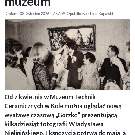
muzeum
Dodane: 08 Kwiecień 2026 07:57:09 Opublikował: Piotr Kapalski
Od 7 kwietnia w Muzeum Technik
Na czarno-białym zdjęciu grupa ludzi świętuje przy stole. W centrum młoda
Ceramicznych w Kole można oglądać nową
para całuje się, trzymając kieliszki, wokół goście wznoszą toasty. Na ścianie
wisi obraz religijny, a na stole stoją filiżanki i przekąski. Wśród dorosłych
wystawę czasową „Gorzko”, prezentującą
widać małe dziecko.
kilkadziesiąt fotografii Władysława
Nielipińskiego. Ekspozycja potrwa do maja, a