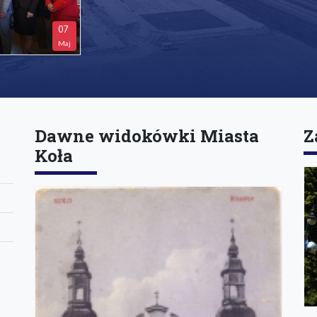
07
Maj
Dawne widokówki Miasta
Z
Koła