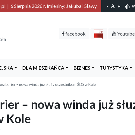
l | 6 Sierpnia 2026 r. Imieniny: Jakuba i Sławy
-
+
Wy
facebook
Youtube
oła
EJSKA
DLA MIESZKAŃCA
BIZNES
TURYSTYKA
ez barier – nowa winda już służy uczestnikom ŚDS w Kole
rier – nowa winda już słu
w Kole
i