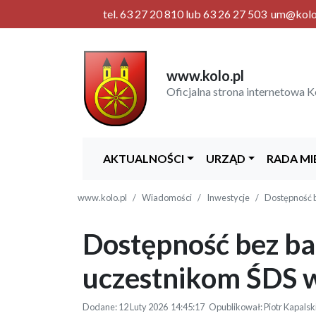
tel. 63 27 20 810 lub 63 26 27 503 um@kolo.p
www.kolo.pl
Oficjalna strona internetowa K
AKTUALNOŚCI
URZĄD
RADA MI
www.kolo.pl
Wiadomości
Inwestycje
Dostępność b
Dostępność bez ba
uczestnikom ŚDS 
Dodane: 12 Luty 2026 14:45:17 Opublikował: Piotr Kapalsk