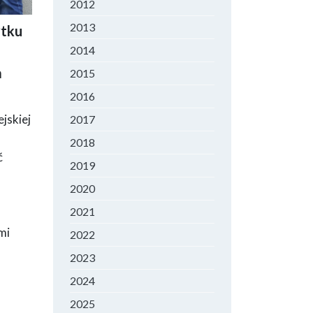
2012
2013
ytku
itury,
2014
a
2015
2016
jskiej
2017
2018
ć
2019
2020
2021
mi
2022
2023
2024
2025