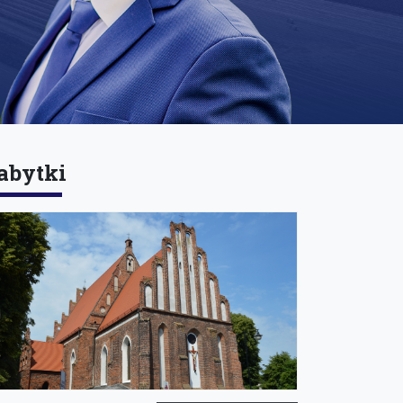
abytki