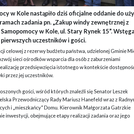
 Kole nastąpiło dziś oficjalne oddanie do uż
tku windy zewnętrznej, widać grupę osób ubranych w płaszcze, kurtki oraz garn
 ramach zadania pn. „Zakup windy zewnętrznej z
ficjalny i podniosły charakter wydarzenia.
mopomocy w Kole, ul. Stary Rynek 15”. Wstęg
 pierwszych uczestników i gości.
cji celowej z rezerwy budżetu państwa, udzielonej Gminie Mie
zwój sieci ośrodków wsparcia dla osób z zaburzeniami
ealizację przedsięwzięcia istotnego w kontekście dostępnoś
i przez jej uczestników.
szonych gości, wśród których znaleźli się Senator Leszek
ielska Przewodniczący Rady Mariusz Hanefeld wraz z Radny
jących i „mieszkańcy” Domu. Kierownik Małgorzata Gatrzkie
inwestycji, obejmujące etapy realizacji zadania oraz jego