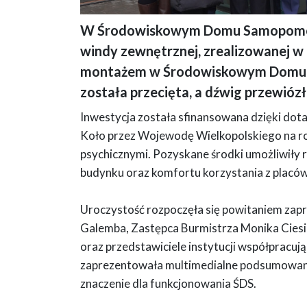
W Środowiskowym Domu Samopomocy w
Na zdjęciu, wykonanym podczas uroczystości oddania do uży
windy zewnętrznej, zrealizowanej w
które stoją na tle nowo zamontowanej windy, podkreślając o
montażem w Środowiskowym Domu Sa
została przecięta, a dźwig przewiózł
Inwestycja została sfinansowana dzięki dota
Koło przez Wojewodę Wielkopolskiego na ro
psychicznymi. Pozyskane środki umożliwiły r
budynku oraz komfortu korzystania z placówk
Uroczystość rozpoczęła się powitaniem zapro
Galemba, Zastępca Burmistrza Monika Cies
oraz przedstawiciele instytucji współpracu
zaprezentowała multimedialne podsumowanie 
znaczenie dla funkcjonowania ŚDS.