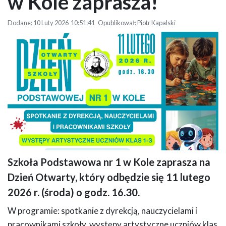
w Kole zaprasza!
Dodane: 10 Luty 2026 10:51:41 Opublikował: Piotr Kapalski
Szkoła Podstawowa nr 1 w Kole zaprasza na
Plakat informujący o Dniu Otwartym SP nr 1 w Kole. Dominuje turkusowy i
Dzień Otwarty, który odbędzie się 11 lutego
limonkowy kolor. Po prawej stronie znajdują się ilustracje przedstawiające
dzieci podczas różnych aktywności: malowania, pracy z robotem
2026 r. (środa) o godz. 16.30.
edukacyjnym, gry w piłkarzyki i w szachy.
W programie: spotkanie z dyrekcją, nauczycielami i
pracownikami szkoły, występy artystyczne uczniów klas