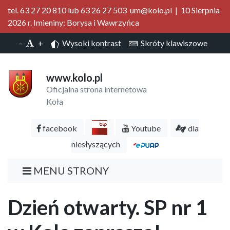
tel. 63 27 20 810 lub 63 26 27 503 um@kolo.pl | 10 Sierpnia
2026 r. Imieniny: Borysa i Wawrzyńca
-
+
Wysoki kontrast
Skróty klawiszowe
www.kolo.pl
Oficjalna strona internetowa
Koła
facebook
Youtube
dla
niesłyszących
MENU STRONY
Dzień otwarty. SP nr 1