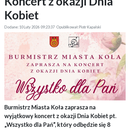
Koncert z okazji Dnia
Kobiet
Dodane: 10 Luty 2026 09:23:37 Opublikował: Piotr Kapalski
Burmistrz Miasta Koła zaprasza na
Grafika utrzymana jest w delikatnej, pastelowej kolorystyce z motywem
wyjątkowy koncert z okazji Dnia Kobiet pt.
kwiatów, podkreślającym kobiecy i elegancki charakter wydarzenia.
Poniżej umieszczono portrety artystów w subtelnych, kwiatowych ramkach.
„Wszystko dla Pań”, który odbędzie się 8