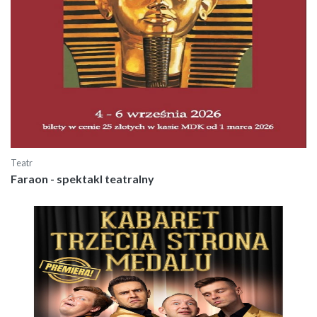
Teatr
Faraon - spektakl teatralny