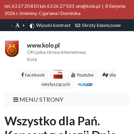
tel. 63 27 20 810 lub 63 26 27 503 um@kolo.pl | 8 Sierpnia
2026 r. Imieniny: Cypriana i Dominika
-
+
Wysoki kontrast
Skróty klawiszowe
www.kolo.pl
Oficjalna strona internetowa
Koła
facebook
Youtube
dla
niesłyszących
MENU STRONY
Wszystko dla Pań.