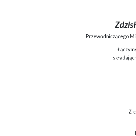
Grafika z kondolencjami skierowana do Rodziny i Bliskich 
Przewodniczący Rady Miejskiej Koła, zastępczyni burmistrz
Zdzis
Przewodniczącego Mie
Łączymy 
składając
Z-c