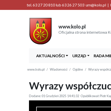
tel. 63 27 20 810 lub 63 26 27 503 um@kolo.pl | 8
www.kolo.pl
Oficjalna strona internetowa K
AKTUALNOŚCI
URZĄD
RADA MI
www.kolo.pl
Wiadomości
Ogólne
Wyrazy współcz
Wyrazy współczuc
Dodane: 01 Grudzień 2025 14:41:32 Opublikował: Piotr Ka