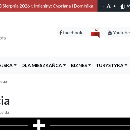
 Sierpnia 2026 r. Imieniny: Cypriana i Dominika
-
+
Wy
facebook
Youtube
oła
EJSKA
DLA MIESZKAŃCA
BIZNES
TURYSTYKA
ucia
ia
palski