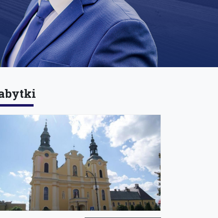
abytki