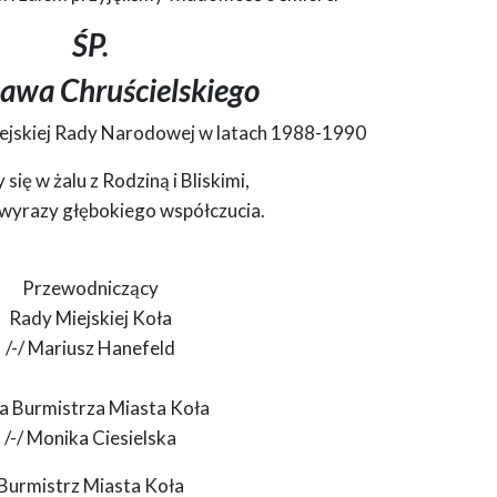
z powodu śmierci ŚP. Zdzisława Chruścielskiego. Wyrazy współczucia składają
a oraz burmistrz Koła.
ŚP.
ława Chruścielskiego
jskiej Rady Narodowej w latach 1988-1990
się w żalu z Rodziną i Bliskimi,
 wyrazy głębokiego współczucia.
Przewodniczący
Rady Miejskiej Koła
/-/ Mariusz Hanefeld
a Burmistrza Miasta Koła
/-/ Monika Ciesielska
Burmistrz Miasta Koła