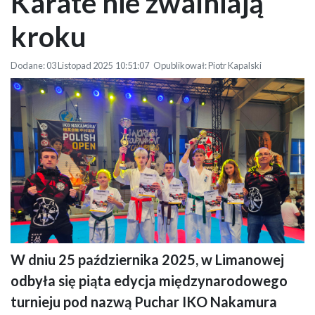
Karate nie zwalniają
kroku
Dodane: 03 Listopad 2025 10:51:07 Opublikował: Piotr Kapalski
W dniu 25 października 2025, w Limanowej
Grupa młodych karateków pozuje do zdjęcia w hali sportowej na macie z
odbyła się piąta edycja międzynarodowego
trenerem, trzymając puchary i dyplomy. W tle widać banery oraz ustawione
oświetlenie.
turnieju pod nazwą Puchar IKO Nakamura