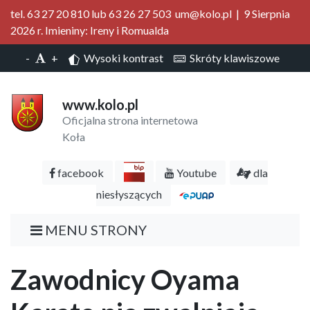
tel. 63 27 20 810 lub 63 26 27 503 um@kolo.pl | 9 Sierpnia
2026 r. Imieniny: Ireny i Romualda
-
+
Wysoki kontrast
Skróty klawiszowe
www.kolo.pl
Oficjalna strona internetowa
Koła
facebook
Youtube
dla
niesłyszących
MENU STRONY
Zawodnicy Oyama