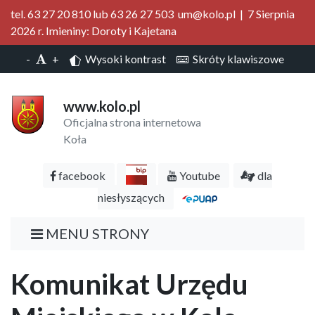
tel. 63 27 20 810 lub 63 26 27 503 um@kolo.pl | 7 Sierpnia
2026 r. Imieniny: Doroty i Kajetana
-
+
Wysoki kontrast
Skróty klawiszowe
www.kolo.pl
Oficjalna strona internetowa
Koła
facebook
Youtube
dla
niesłyszących
MENU STRONY
Komunikat Urzędu