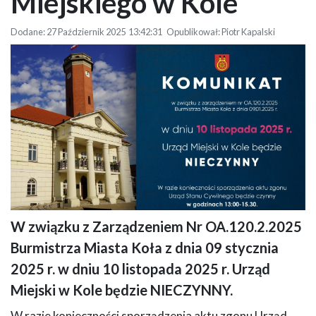
Miejskiego w Kole
Dodane: 27 Październik 2025 13:42:31 Opublikował: Piotr Kapalski
W związku z Zarządzeniem Nr OA.120.2.2025
Infografika, w dniu 10 listopada 2025 r. Urząd Miejski w Kole będzie
Burmistrza Miasta Koła z dnia 09 stycznia
nieczynny. Z lewej strony widać zdjęcie budynku Ratusza w Kole, z prawej
tekst informacyjny.
2025 r. w dniu 10 listopada 2025 r. Urząd
Miejski w Kole będzie NIECZYNNY.
W razie konieczności sporządzenia aktu zgonu Urząd