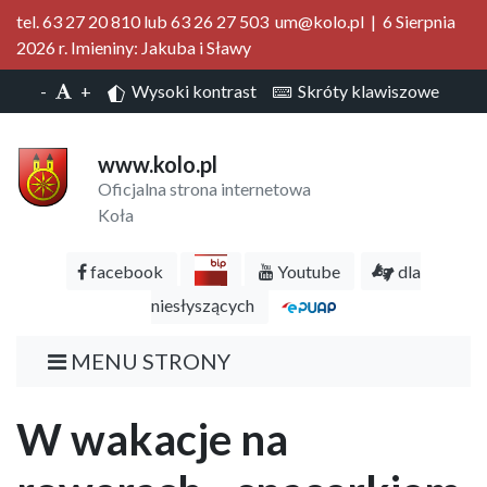
tel. 63 27 20 810 lub 63 26 27 503 um@kolo.pl | 6 Sierpnia
2026 r. Imieniny: Jakuba i Sławy
-
+
Wysoki kontrast
Skróty klawiszowe
www.kolo.pl
Oficjalna strona internetowa
Koła
facebook
Youtube
dla
niesłyszących
MENU STRONY
W wakacje na