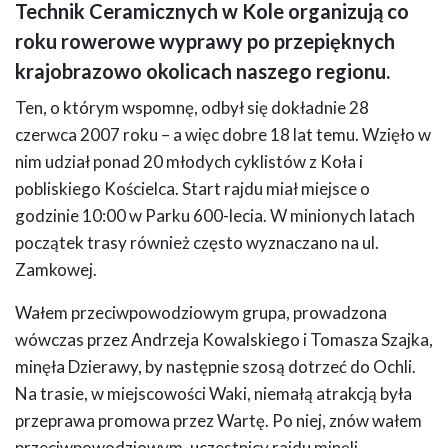
Technik Ceramicznych w Kole organizują co
roku rowerowe wyprawy po przepięknych
krajobrazowo okolicach naszego regionu.
Ten, o którym wspomnę, odbył się dokładnie 28
czerwca 2007 roku – a więc dobre 18 lat temu. Wzięło w
nim udział ponad 20 młodych cyklistów z Koła i
pobliskiego Kościelca. Start rajdu miał miejsce o
godzinie 10:00 w Parku 600-lecia. W minionych latach
początek trasy również często wyznaczano na ul.
Zamkowej.
Wałem przeciwpowodziowym grupa, prowadzona
wówczas przez Andrzeja Kowalskiego i Tomasza Szajka,
minęła Dzierawy, by następnie szosą dotrzeć do Ochli.
Na trasie, w miejscowości Waki, niemałą atrakcją była
przeprawa promowa przez Wartę. Po niej, znów wałem
przeciwpowodziowym, uczestnicy rajdu minęli