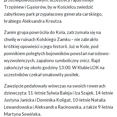
Trzęśniew i Gąsiorów, by w Kościelcu zwiedzić
zabytkowy park przypałacowy generała carskiego,
hrabiego Aleksandra Kreutza.
Zanim grupa powróciła do Koła, zatrzymała się na
chwilę w ruinach Kolskiego Zamku – nie zabrakło
krótkiej opowieści o jego historii. Już w Kole, pod
pomnikiem poległych bojowników powstań narodowo-
wyzwoleńczych, zapalono symboliczny znicz. Rajd
zakończył się około godziny 13:00. W Klubie LOK na
uczestników czekał smakowity posiłek.
Zawzięcie pedałowały wówczas na swoich rowerach
dziewczęta: 11-letnie Sylwia Baleja i Iza Szajek, 14-letnie
Justyna Janicka i Dominika Koligat, 10-letnie Natalia
Lewandowska i Aleksandra Racinowska, a także 9-letnia
Martyna Sowińska.