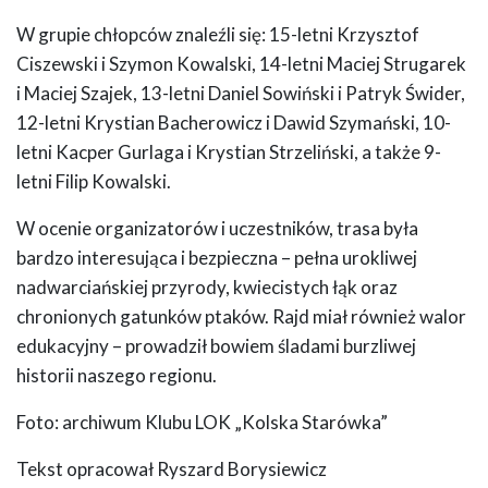
W grupie chłopców znaleźli się: 15-letni Krzysztof
Ciszewski i Szymon Kowalski, 14-letni Maciej Strugarek
i Maciej Szajek, 13-letni Daniel Sowiński i Patryk Świder,
12-letni Krystian Bacherowicz i Dawid Szymański, 10-
letni Kacper Gurlaga i Krystian Strzeliński, a także 9-
letni Filip Kowalski.
W ocenie organizatorów i uczestników, trasa była
bardzo interesująca i bezpieczna – pełna urokliwej
nadwarciańskiej przyrody, kwiecistych łąk oraz
chronionych gatunków ptaków. Rajd miał również walor
edukacyjny – prowadził bowiem śladami burzliwej
historii naszego regionu.
Foto: archiwum Klubu LOK „Kolska Starówka”
Tekst opracował Ryszard Borysiewicz