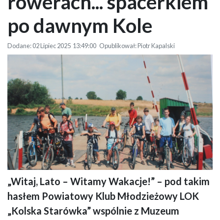
rowerach... spacerkiem
po dawnym Kole
Dodane: 02 Lipiec 2025 13:49:00 Opublikował: Piotr Kapalski
„Witaj, Lato – Witamy Wakacje!” – pod takim
Grupa dzieci i młodzieży z rowerami stoi na specjalnej platformie z
hasłem Powiatowy Klub Młodzieżowy LOK
otwartymi szlabanami i zieloną budką dla operatora platformy, która
przeprawia się przez rzekę w letnim, wiejskim krajobrazie. W tle widać
„Kolska Starówka” wspólnie z Muzeum
rzekę oraz łąki z kilkoma drzewami.