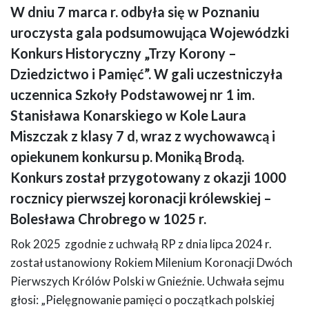
W dniu 7 marca r. odbyła się w Poznaniu
Na zdjęciu widać cztery osoby w pomieszczeniu. Trzy kobiety z lewej i
uroczysta gala podsumowująca Wojewódzki
mężczyznę z prawej strony. Dwie kobiety trzymają w dłoniach dyplomy i
torebki papierowe. W tle znajdują się drzwi, czerwony podest z niebieskim
Konkurs Historyczny „Trzy Korony –
fotelem, na ścianie wisi ekran.
Dziedzictwo i Pamięć”. W gali uczestniczyła
uczennica Szkoły Podstawowej nr 1 im.
Stanisława Konarskiego w Kole Laura
Miszczak z klasy 7 d, wraz z wychowawcą i
opiekunem konkursu p. Moniką Brodą.
Konkurs został przygotowany z okazji 1000
rocznicy pierwszej koronacji królewskiej –
Bolesława Chrobrego w 1025 r.
Rok 2025 zgodnie z uchwałą RP z dnia lipca 2024 r.
został ustanowiony Rokiem Milenium Koronacji Dwóch
Pierwszych Królów Polski w Gnieźnie. Uchwała sejmu
głosi: „Pielęgnowanie pamięci o początkach polskiej