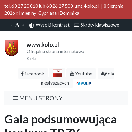
tel. 63 27 20 810 lub 63 26 27 503 um@kolo.pl | 8 Sierpnia
2026 r. Imieniny: Cypriana i Dominika
-
+
Wysoki kontrast
Skróty klawiszowe
www.kolo.pl
Oficjalna strona internetowa
Koła
facebook
Youtube
dla
niesłyszących
MENU STRONY
Gala podsumowująca