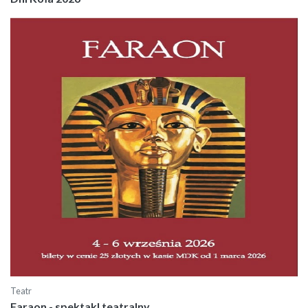
Teatr
Faraon - spektakl teatralny