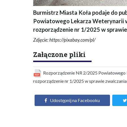
Burmistrz Miasta Koła podaje do p
Na zdjęciu kilka kur w pomieszczeniu.
Powiatowego Lekarza Weterynarii w 
rozporządzenie nr 1/2025 w sprawie
Zdjęcie: https://pixabay.com/pl/
Załączone pliki
Rozporządzenie NR 2/2025 Powiatowego Lek
rozporządzenie nr 1/2025 w sprawie zwalczania
Udostępnij na Facebooku