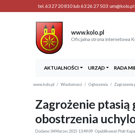
tel. 63 27 20 810 lub 63 26 27 503 um@kolo.pl |
www.kolo.pl
Oficjalna strona internetowa K
AKTUALNOŚCI
URZĄD
RADA MI
www.kolo.pl
Wiadomości
Ogłoszenia
Zagrożenie 
Zagrożenie ptasią 
obostrzenia uchyl
Dodane: 04 Marzec 2025 13:49:09 Opublikował: Piotr Kapa