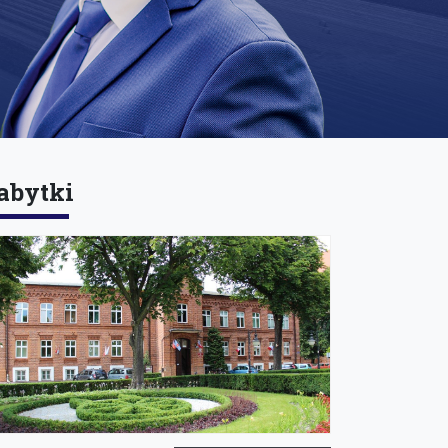
abytki