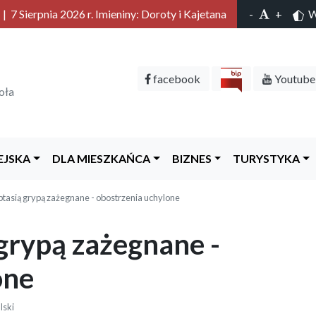
 7 Sierpnia 2026 r. Imieniny: Doroty i Kajetana
-
+
Wy
facebook
Youtube
oła
EJSKA
DLA MIESZKAŃCA
BIZNES
TURYSTYKA
ptasią grypą zażegnane - obostrzenia uchylone
grypą zażegnane -
one
lski