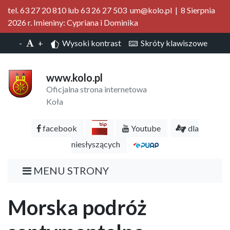
tel. 63 27 20 810 lub 63 26 27 503 um@kolo.pl | 8 Sierpnia
2026 r. Imieniny: Cypriana i Dominika
-
+
Wysoki kontrast
Skróty klawiszowe
www.kolo.pl
Oficjalna strona internetowa
Koła
facebook
Youtube
dla
niesłyszących
MENU STRONY
Morska podróż