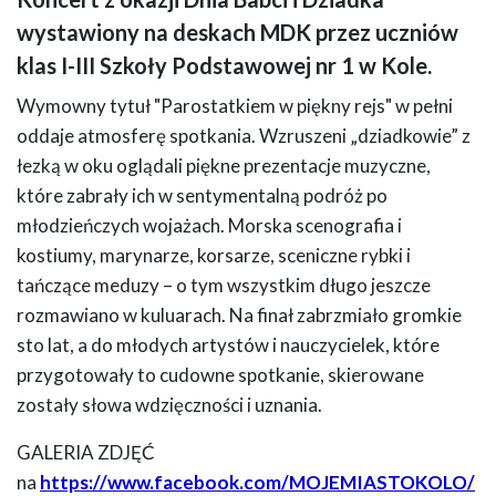
granatowymi kokardami, a chłopcy w białe koszule, w ciemnych spodniach
wystawiony na deskach MDK przez uczniów
i marynarskich czapkach. W tle statek.
klas I-III Szkoły Podstawowej nr 1 w Kole.
Wymowny tytuł "Parostatkiem w piękny rejs" w pełni
oddaje atmosferę spotkania. Wzruszeni „dziadkowie” z
łezką w oku oglądali piękne prezentacje muzyczne,
które zabrały ich w sentymentalną podróż po
młodzieńczych wojażach. Morska scenografia i
kostiumy, marynarze, korsarze, sceniczne rybki i
tańczące meduzy – o tym wszystkim długo jeszcze
rozmawiano w kuluarach. Na finał zabrzmiało gromkie
sto lat, a do młodych artystów i nauczycielek, które
przygotowały to cudowne spotkanie, skierowane
zostały słowa wdzięczności i uznania.
GALERIA ZDJĘĆ
na
https://www.facebook.com/MOJEMIASTOKOLO/