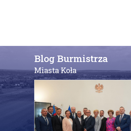
Blog Burmistrza
Miasta Koła