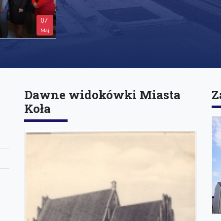
07
Maj
Dawne widokówki Miasta
Z
Koła