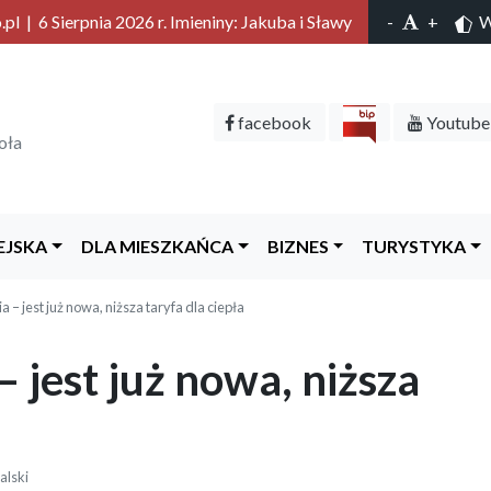
l | 6 Sierpnia 2026 r. Imieniny: Jakuba i Sławy
-
+
Wy
facebook
Youtube
oła
EJSKA
DLA MIESZKAŃCA
BIZNES
TURYSTYKA
 – jest już nowa, niższa taryfa dla ciepła
 jest już nowa, niższa
alski