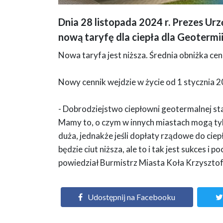
Dnia 28 listopada 2024 r. Prezes Ur
Grafika przedstawia informację o zatwierdzeniu przez Urząd
nową taryfę dla ciepła dla Geotermii 
wynosi 15,37%. Z lewej strony zdjęcie budynku geotermii, 
Nowa taryfa jest niższa. Średnia obniżka ce
Nowy cennik wejdzie w życie od 1 stycznia 2
- Dobrodziejstwo ciepłowni geotermalnej sta
Mamy to, o czym w innych miastach mogą tyl
duża, jednakże jeśli dopłaty rządowe do cie
będzie ciut niższa, ale to i tak jest sukces i
powiedział Burmistrz Miasta Koła Krzyszto
Udostępnij na Facebooku