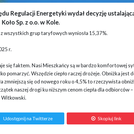
zędu Regulacji Energetyki wydał decyzję ustalając
 Regulacji Energetyki nowej taryfy za ciepło dla Geotermii Koło. Średnia obniżka
Koło Sp. z o.o. w Kole.
pisma, w nagłówku logo geotermii oraz herb miasta
n z wszystkich grup taryfowych wyniosła 15,37%.
025 r.
je się faktem. Nasi Mieszkańcy są w bardzo komfortowej syt
ko pomarzyć. Wszędzie ciepło raczej drożeje. Obniżka jest d
pła zmniejszą się od nowego roku o 4,5% to rzeczywista obni
 początek naszej drogi ku niższym cenom ciepła dla odbiorców –
f Witkowski.
Udostępnij na Twitterze
Skopiuj link