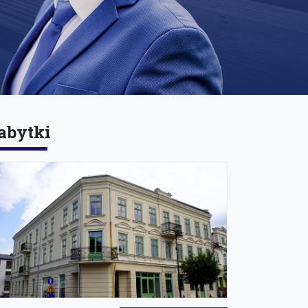
abytki