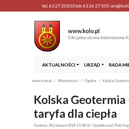
tel. 63 27 20 810 lub 63 26 27 503 um@kolo.p
www.kolo.pl
Oficjalna strona internetowa K
AKTUALNOŚCI
URZĄD
RADA MI
www.kolo.pl
Wiadomości
Ogólne
Kolska Geotermia
Kolska Geotermia –
taryfa dla ciepła
Dodane: 30 Listopad 2024 15:38:32 Opublikował: Piotr Kap