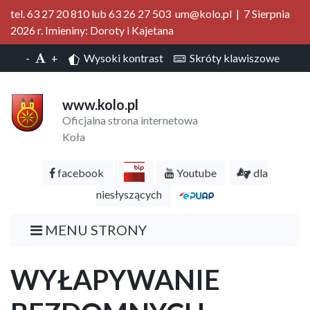
tel. 63 27 20 810 lub 63 26 27 503 um@kolo.pl | 7 Sierpnia
2026 r. Imieniny: Doroty i Kajetana
-
+
Wysoki kontrast
Skróty klawiszowe
www.kolo.pl
Oficjalna strona internetowa
Koła
facebook
Youtube
dla
niesłyszących
MENU STRONY
WYŁAPYWANIE