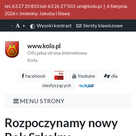
tel. 63 27 20 810 lub 63 26 27 503 um@kolo.pl | 6 Sierpnia
2026 r. Imieniny: Jakuba i Sławy
-
+
Wysoki kontrast
Skróty klawiszowe
www.kolo.pl
Oficjalna strona internetowa
Koła
facebook
Youtube
dla
niesłyszących
MENU STRONY
Rozpoczynamy nowy