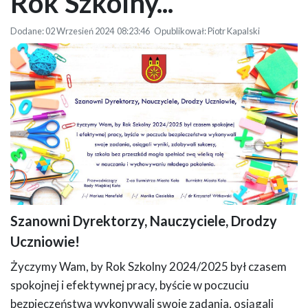
Rok Szkolny...
Dodane: 02 Wrzesień 2024 08:23:46 Opublikował: Piotr Kapalski
Szanowni Dyrektorzy, Nauczyciele, Drodzy
Plansza z życzeniami z okazji rozpoczęcia roku szkolnego 2024/2025, tekst
Uczniowie!
pod planszą
Życzymy Wam, by Rok Szkolny 2024/2025 był czasem
spokojnej i efektywnej pracy, byście w poczuciu
bezpieczeństwa wykonywali swoje zadania, osiągali