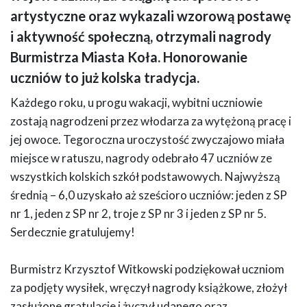
artystyczne oraz wykazali wzorową postawę
i aktywność społeczną, otrzymali nagrody
Burmistrza Miasta Koła. Honorowanie
uczniów to już kolska tradycja.
Każdego roku, u progu wakacji, wybitni uczniowie
zostają nagrodzeni przez włodarza za wytężoną pracę i
jej owoce. Tegoroczna uroczystość zwyczajowo miała
miejsce w ratuszu, nagrody odebrało 47 uczniów ze
wszystkich kolskich szkół podstawowych. Najwyższą
średnią – 6,0 uzyskało aż sześcioro uczniów: jeden z SP
nr 1, jeden z SP nr 2, troje z SP nr 3 i jeden z SP nr 5.
Serdecznie gratulujemy!
Burmistrz Krzysztof Witkowski podziękował uczniom
za podjęty wysiłek, wręczył nagrody książkowe, złożył
zasłużone gratulacje i życzył udanego oraz