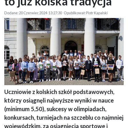
to już kolska tradycja
Dodane: 20 Czerwiec 2024 13:27:30 Opublikował: Piotr Kapalski
Uczniowie z kolskich szkół podstawowych,
Zdjęcie grupowe nagrodzonych uczniów z Burmistrzem Miasta Koła
którzy osiągnęli najwyższe wyniki w nauce
Krzysztofem Witkowskim przed Ratuszem
(minimum 5,50), sukcesy w olimpiadach,
konkursach, turniejach na szczeblu co najmniej
wojewódzkim, za osiągnięcia sportowe i