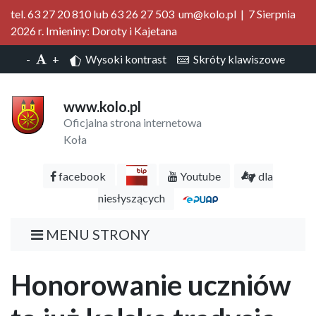
tel. 63 27 20 810 lub 63 26 27 503 um@kolo.pl | 7 Sierpnia
2026 r. Imieniny: Doroty i Kajetana
-
+
Wysoki kontrast
Skróty klawiszowe
www.kolo.pl
Oficjalna strona internetowa
Koła
facebook
Youtube
dla
niesłyszących
MENU STRONY
Honorowanie uczniów