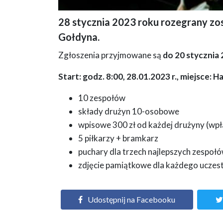
28 stycznia 2023 roku rozegrany zos
Plakat VI Halowy Turniej Piłki Nożnej WOŚP im. Daniela G
Gołdyna.
Zgłoszenia przyjmowane są
do 20 stycznia 
Start: godz. 8:00, 28.01.2023 r., miejsce: H
10 zespołów
składy drużyn 10-osobowe
wpisowe 300 zł od każdej drużyny (wpł
5 piłkarzy + bramkarz
puchary dla trzech najlepszych zespoł
zdjęcie pamiątkowe dla każdego uczes
Udostępnij na Facebooku