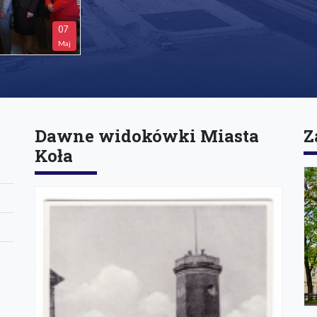
07
Maj
Dawne widokówki Miasta
Z
Koła