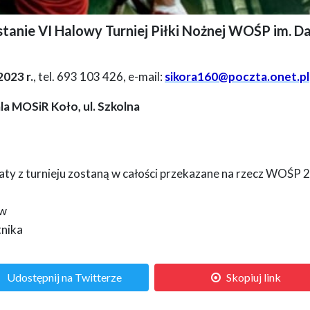
tanie VI Halowy Turniej Piłki Nożnej WOŚP im. Da
ołdyna
2023 r.
, tel. 693 103 426, e-mail:
sikora160@poczta.onet.pl
ala MOSiR Koło, ul. Szkolna
aty z turnieju zostaną w całości przekazane na rzecz WOŚP 
ów
tnika
Udostępnij na Twitterze
Skopiuj link