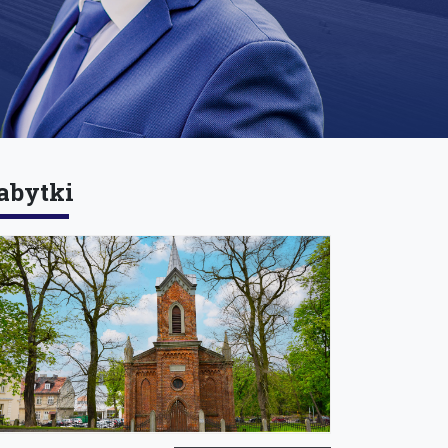
abytki