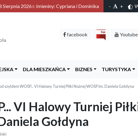
 Sierpnia 2026 r. Imieniny: Cypriana i Dominika
-
+
Wy
facebook
Youtube
oła
EJSKA
DLA MIESZKAŃCA
BIZNES
TURYSTYKA
od szyldem WOŚP... VI Halowy Turniej Piłki Nożnej WOŚP im. Daniela Gołdyna
. VI Halowy Turniej Piłk
Daniela Gołdyna
lski