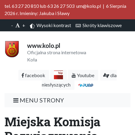
tel. 63 27 20 810 lub 63 26 27 503 um@kolo.pl | 6 Sierpnia
2026 r. Imieniny: Jakuba i Sławy
-
+
Wysoki kontrast
Skróty klawiszowe
www.kolo.pl
Oficjalna strona internetowa
Koła
facebook
Youtube
dla
niesłyszących
MENU STRONY
Miejska Komisja