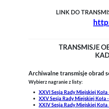
LINK DO TRANSMIS
http
TRANSMISJE O
KAD
Archiwalne transmisje obrad se
Wybierz nagranie z listy:
XXVI Sesja Rady Miejskiej Koła 
XXV Sesja Rady Miejskiej Koła -
XXIV Sesja Rady Miejskiej Koła 