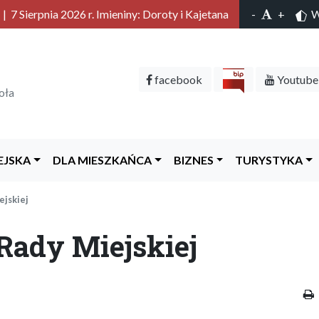
 7 Sierpnia 2026 r. Imieniny: Doroty i Kajetana
-
+
Wy
facebook
Youtube
oła
EJSKA
DLA MIESZKAŃCA
BIZNES
TURYSTYKA
ejskiej
 Rady Miejskiej