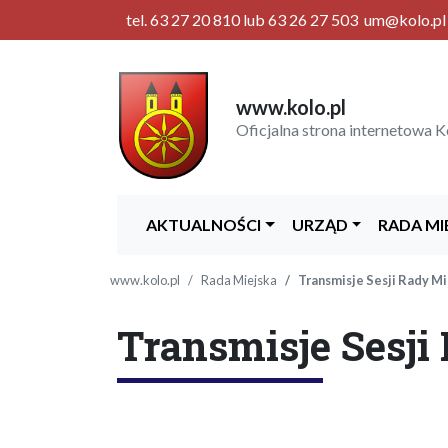
tel. 63 27 20 810 lub 63 26 27 503 um@kolo.pl |
www.kolo.pl
Oficjalna strona internetowa K
AKTUALNOŚCI
URZĄD
RADA MI
www.kolo.pl
Rada Miejska
Transmisje Sesji Rady Mi
Transmisje Sesji