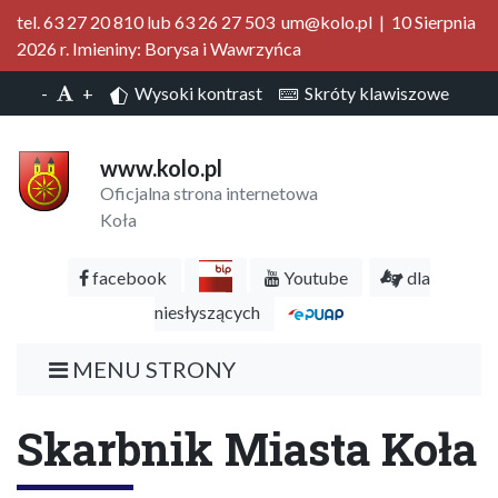
tel. 63 27 20 810 lub 63 26 27 503 um@kolo.pl | 10 Sierpnia
2026 r. Imieniny: Borysa i Wawrzyńca
-
+
Wysoki kontrast
Skróty klawiszowe
www.kolo.pl
Oficjalna strona internetowa
Koła
facebook
Youtube
dla
niesłyszących
MENU STRONY
Skarbnik Miasta Koła