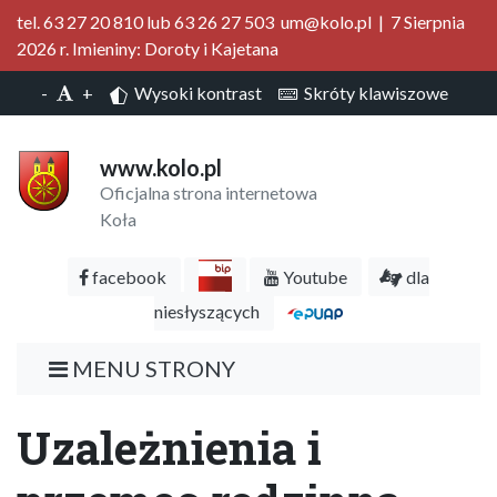
tel. 63 27 20 810 lub 63 26 27 503 um@kolo.pl | 7 Sierpnia
2026 r. Imieniny: Doroty i Kajetana
-
+
Wysoki kontrast
Skróty klawiszowe
www.kolo.pl
Oficjalna strona internetowa
Koła
facebook
Youtube
dla
niesłyszących
MENU STRONY
Uzależnienia i