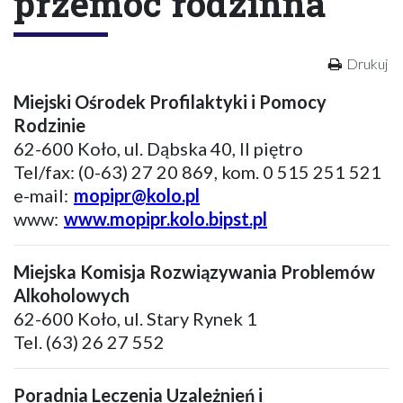
przemoc rodzinna
Drukuj
Miejski Ośrodek Profilaktyki i Pomocy
Rodzinie
62-600 Koło, ul. Dąbska 40, II piętro
Tel/fax: (0-63) 27 20 869, kom. 0 515 251 521
e-mail:
mopipr@kolo.pl
www:
www.mopipr.kolo.bipst.pl
Miejska Komisja Rozwiązywania Problemów
Alkoholowych
62-600 Koło, ul. Stary Rynek 1
Tel. (63) 26 27 552
Poradnia Leczenia Uzależnień i