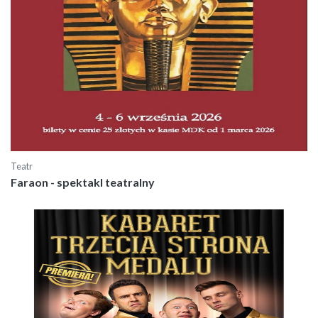
Teatr
Faraon - spektakl teatralny