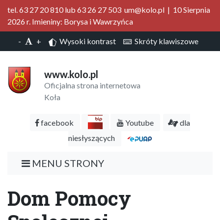
tel. 63 27 20 810 lub 63 26 27 503 um@kolo.pl | 10 Sierpnia
2026 r. Imieniny: Borysa i Wawrzyńca
-
+
Wysoki kontrast
Skróty klawiszowe
www.kolo.pl
Oficjalna strona internetowa
Koła
facebook
Youtube
dla
niesłyszących
MENU STRONY
Dom Pomocy