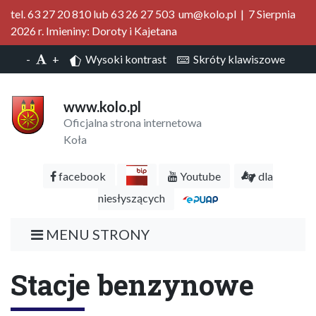
tel. 63 27 20 810 lub 63 26 27 503 um@kolo.pl | 7 Sierpnia
2026 r. Imieniny: Doroty i Kajetana
-
+
Wysoki kontrast
Skróty klawiszowe
www.kolo.pl
Oficjalna strona internetowa
Koła
facebook
Youtube
dla
niesłyszących
MENU STRONY
Stacje benzynowe