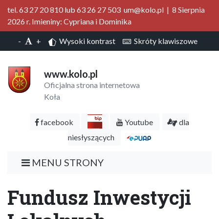
tel. 63 27 20 810 lub 63 26 27 503 um@kolo.pl | 8 Sierpnia
2026 r. Imieniny: Cypriana i Dominika
-
+
Wysoki kontrast
Skróty klawiszowe
www.kolo.pl
Oficjalna strona internetowa
Koła
facebook
Youtube
dla
niesłyszących
MENU STRONY
Fundusz Inwestycji