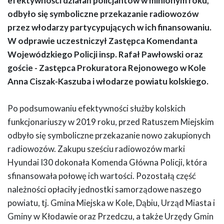
efektywności działań policjantów w minionym roku,
odbyło się symboliczne przekazanie radiowozów
przez włodarzy partycypujących w ich finansowaniu.
W odprawie uczestniczył Zastępca Komendanta
Wojewódzkiego Policji insp. Rafał Pawłowski oraz
goście - Zastępca Prokuratora Rejonowego w Kole
Anna Ciszak-Kaszuba i włodarze powiatu kolskiego.
Po podsumowaniu efektywności służby kolskich
funkcjonariuszy w 2019 roku, przed Ratuszem Miejskim
odbyło się symboliczne przekazanie nowo zakupionych
radiowozów. Zakupu sześciu radiowozów marki
Hyundai I30 dokonała Komenda Główna Policji, która
sfinansowała połowę ich wartości. Pozostałą część
należności opłaciły jednostki samorządowe naszego
powiatu, tj. Gmina Miejska w Kole, Dąbiu, Urząd Miasta i
Gminy w Kłodawie oraz Przedczu, a także Urzędy Gmin