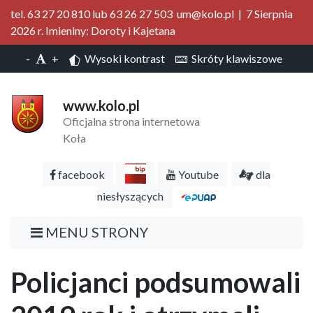
tel. 63 27 20 810 lub 63 26 27 503 um@kolo.pl | 7 Sierpnia
2026 r. Imieniny: Doroty i Kajetana
-
+
Wysoki kontrast
Skróty klawiszowe
www.kolo.pl
Oficjalna strona internetowa
Koła
facebook
Youtube
dla
niesłyszących
MENU STRONY
Policjanci podsumowali