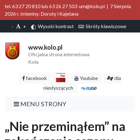
tel. 63 27 20 810 lub 63 26 27 503 um@kolo.pl | 7 Sierpnia
2026 r. Imieniny: Doroty i Kajetana
-
+
Wysoki kontrast
Skróty klawiszowe
www.kolo.pl
Oficjalna strona internetowa
Koła
facebook
Youtube
dla
niesłyszących
MENU STRONY
„Nie przeminąłem” na