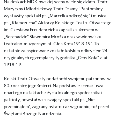
Na deskach MDK-owskiej sceny wiele się działo. Teatr
Muzyczny i Młodzieżowy Teatr Dramy i Pantomimy
wystawiły spektakl pt. „Marcelka odkręć się” i musical
pt. „Kłamczucha”. Aktorzy Kolskiego Teatru Otwartego
im. Czesława Freudenreicha zagrali z sukcesem w
„Serenadzie” Sławomira Mrożka oraz w widowisku
teatralno-muzycznym pt. Głos Koła 1918-19”. To
ostatnie zainspirowane zostało kolskim odkryciem 24
oryginalnych egzemplarzy tygodnika „Głos Koła” z lat
1918-19.
Kolski Teatr Otwarty oddał hołd swojemu patronowi w
80. rocznicę jego śmierci. Na podstawie scenariusza
opartego na faktach z życia lokalnego społecznika i
patrioty, powstał wzruszający spektakl pt. „Nie
przeminąłem”, zagrany ostatni raz w grudniu, tuż przed
Świętami Bożego Narodzenia.