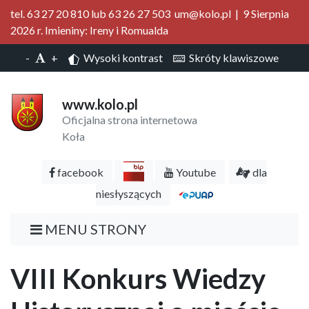
tel. 63 27 20 810 lub 63 26 27 503 um@kolo.pl | 9 Sierpnia
2026 r. Imieniny: Ireny i Romualda
-
+
Wysoki kontrast
Skróty klawiszowe
www.kolo.pl
Oficjalna strona internetowa
Koła
facebook
Youtube
dla
niesłyszących
MENU STRONY
VIII Konkurs Wiedzy