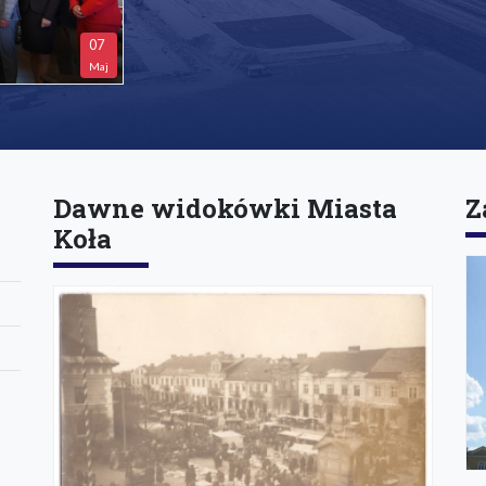
07
Maj
Dawne widokówki Miasta
Z
Koła