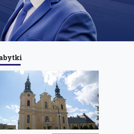
abytki