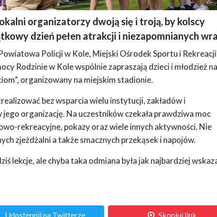
kalni organizatorzy dwoją się i troją, by kolscy
 napisem "POLICJA" stoi na boisku ze sztuczną trawą wśród grupy dzieci w niebie
tkowy dzień pełen atrakcji i niezapomnianych wra
j na świeżym powietrzu.
Powiatowa Policji w Kole, Miejski Ośrodek Sportu i Rekreacji
ocy Rodzinie w Kole wspólnie zapraszają dzieci i młodzież n
iom”, organizowany na miejskim stadionie.
realizować bez wsparcia wielu instytucji, zakładów i
w jego organizację. Na uczestników czekała prawdziwa moc
rtowo-rekreacyjne, pokazy oraz wiele innych aktywności. Nie
ych zjeżdżalni a także smacznych przekąsek i napojów.
 dziś lekcje, ale chyba taka odmiana była jak najbardziej wskaz
Udostępnij na Twitterze
Skopiuj link