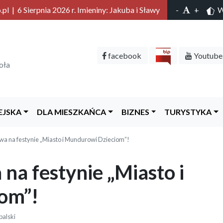
l | 6 Sierpnia 2026 r. Imieniny: Jakuba i Sławy
-
+
Wy
facebook
Youtube
oła
EJSKA
DLA MIESZKAŃCA
BIZNES
TURYSTYKA
a na festynie „Miasto i Mundurowi Dzieciom”!
na festynie „Miasto i
om”!
palski