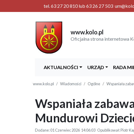
tel. 63 27 20 810 lub 63 26 27 503 um@kolo.p
www.kolo.pl
Oficjalna strona internetowa K
AKTUALNOŚCI
URZĄD
RADA MI
www.kolo.pl
Wiadomości
Ogólne
Wspaniała zabaw
Wspaniała zabawa 
Mundurowi Dzieci
Dodane: 01 Czerwiec 2026 14:06:03 Opublikował: Piotr Ka