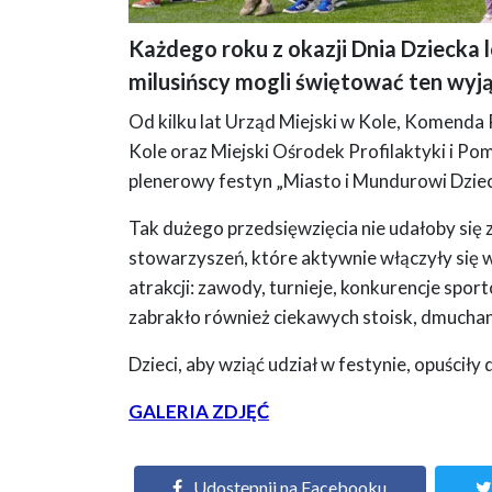
Każdego roku z okazji Dnia Dziecka lo
Maskotka policji "Pyrek" w granatowym mundurze i czapce z
milusińscy mogli świętować ten wyją
czerwonych i białych koszulkach podczas imprezy sportowe
Od kilku lat Urząd Miejski w Kole, Komenda 
Kole oraz Miejski Ośrodek Profilaktyki i Pom
plenerowy festyn „Miasto i Mundurowi Dziec
Tak dużego przedsięwzięcia nie udałoby się z
stowarzyszeń, które aktywnie włączyły się 
atrakcji: zawody, turnieje, konkurencje spo
zabrakło również ciekawych stoisk, dmuchan
Dzieci, aby wziąć udział w festynie, opuściły
GALERIA ZDJĘĆ
Udostępnij na Facebooku