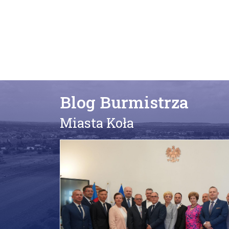
Blog Burmistrza
Miasta Koła