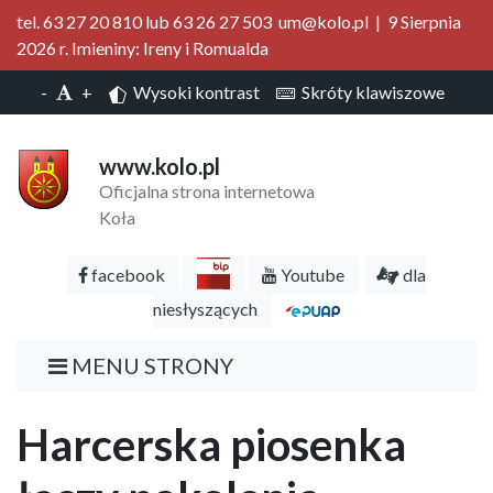
tel. 63 27 20 810 lub 63 26 27 503 um@kolo.pl | 9 Sierpnia
2026 r. Imieniny: Ireny i Romualda
-
+
Wysoki kontrast
Skróty klawiszowe
www.kolo.pl
Oficjalna strona internetowa
Koła
facebook
Youtube
dla
niesłyszących
MENU STRONY
Harcerska piosenka