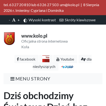
tel. 63 27 20 810 lub 63 26 27 503 um@kolo.pl | 8 Sierpnia
2026 r. Imieniny: Cypriana i Dominika
-
+
Wysoki kontrast
Skróty klawiszowe
www.kolo.pl
Oficjalna strona internetowa
Koła
facebook
Youtube
dla
niesłyszących
MENU STRONY
Dziś obchodzimy