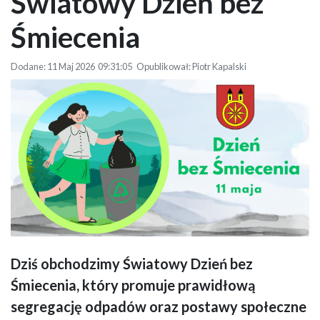
Światowy Dzień bez
Śmiecenia
Dodane: 11 Maj 2026 09:31:05 Opublikował: Piotr Kapalski
Dziś obchodzimy Światowy Dzień bez
Grafika promuje Dzień Bez Śmiecenia: po lewej w okręgu kobieta
Śmiecenia, który promuje prawidłową
wrzucająca czarny worek do pojemnika, a po prawej napis z datą 11 maja
oraz herb miasta, tworząc czytelny przekaz ekologiczny.
segregację odpadów oraz postawy społeczne