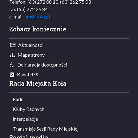
Telefon: (63) 272 08 10, (63) 262 75 03
fax (63) 272 29 84
e-mail:
um@kolo.pl
Zobacz koniecznie
Aktualności
Mapa strony
Deklaracja dostępności
Kanał RSS
Rada Miejska Koła
Radni
Kluby Radnych
Interpelacje
Transmisje Sesji Rady Miejskiej
Social media