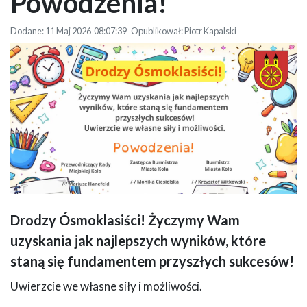
Powodzenia!
Dodane: 11 Maj 2026 08:07:39 Opublikował: Piotr Kapalski
Drodzy Ósmoklasiści! Życzymy Wam
Grafika przedstawia ozdobną ramkę z rysunków przyborów szkolnych,
uzyskania jak najlepszych wyników, które
otaczającą centralnie umieszczony tekst życzeń oraz herb miasta Koła.
Całość tworzy estetyczną i uroczystą kompozycję o edukacyjnym
staną się fundamentem przyszłych sukcesów!
charakterze.
Uwierzcie we własne siły i możliwości.