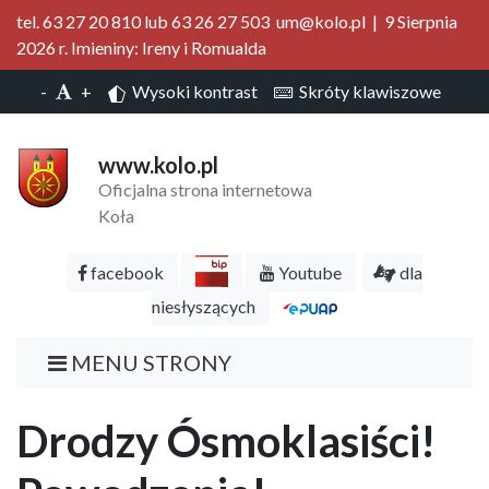
tel. 63 27 20 810 lub 63 26 27 503 um@kolo.pl | 9 Sierpnia
2026 r. Imieniny: Ireny i Romualda
-
+
Wysoki kontrast
Skróty klawiszowe
www.kolo.pl
Oficjalna strona internetowa
Koła
facebook
Youtube
dla
niesłyszących
MENU STRONY
Drodzy Ósmoklasiści!