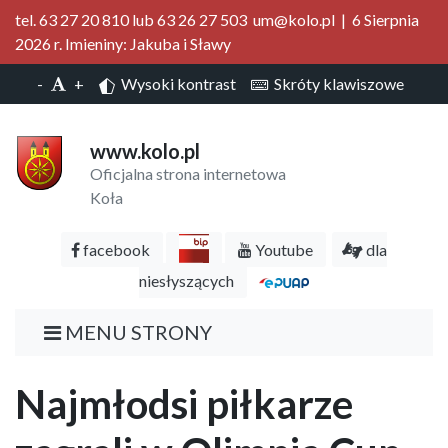
tel. 63 27 20 810 lub 63 26 27 503 um@kolo.pl | 6 Sierpnia
2026 r. Imieniny: Jakuba i Sławy
-
+
Wysoki kontrast
Skróty klawiszowe
www.kolo.pl
Oficjalna strona internetowa
Koła
facebook
Youtube
dla
niesłyszących
MENU STRONY
Najmłodsi piłkarze