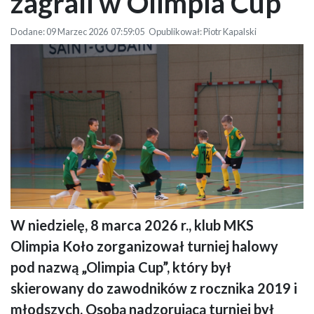
zagrali w Olimpia Cup
Dodane: 09 Marzec 2026 07:59:05 Opublikował: Piotr Kapalski
W niedzielę, 8 marca 2026 r., klub MKS
Na zdjęciu widać sześciu chłopców podczas emocjonującego meczu
Olimpia Koło zorganizował turniej halowy
piłkarskiego na hali sportowej — w tle stoją bramki, a zawodnicy w
zielonych oraz żółto-zielonych koszulkach walczą o piłkę na boisku.
pod nazwą „Olimpia Cup”, który był
skierowany do zawodników z rocznika 2019 i
młodszych. Osobą nadzorującą turniej był