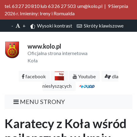
tel. 63 27 20 810 lub 63 26 27 503 um@kolo.pl | 9 Sierpnia
2026 r. Imieniny: Ireny i Romualda
-
+
Wysoki kontrast
Skróty klawiszowe
www.kolo.pl
Oficjalna strona internetowa
Koła
facebook
Youtube
dla
niesłyszących
MENU STRONY
Karatecy z Koła wśród