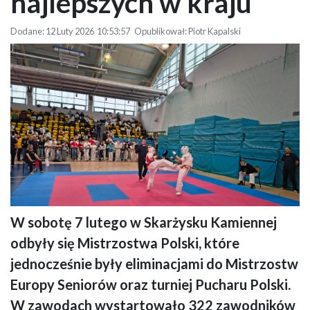
najlepszych w kraju
Dodane: 12 Luty 2026 10:53:57 Opublikował: Piotr Kapalski
W sobotę 7 lutego w Skarżysku Kamiennej
Na zdjęciu widać dwóch walczących zawodników ubranych w kimona,
odbyły się Mistrzostwa Polski, które
którzy rywalizują na macie podczas zawodów sportowych, w tle trybuny
wypełnione kibicami obserwującymi pojedynek, po prawej stronie kadru
jednocześnie były eliminacjami do Mistrzostw
stoją pod ścianą starannie ułożone materace.
Europy Seniorów oraz turniej Pucharu Polski.
W zawodach wystartowało 322 zawodników