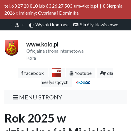
tel. 63 27 20 810 lub 63 26 27 503 um@kolo.pl | 8 Sierpnia
2026 r. Imieniny: Cypriana i Dominika
-
+
Wysoki kontrast
Skróty klawiszowe
www.kolo.pl
Oficjalna strona internetowa
Koła
facebook
Youtube
dla
niesłyszących
MENU STRONY
Rok 2025 w