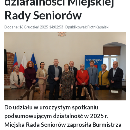
działalności Miejskiej
Rady Seniorów
Dodane: 16 Grudzień 2025 14:02:53 Opublikował: Piotr Kapalski
Do udziału w uroczystym spotkaniu
Zdjęcie przedstawia grupę osób pozujących do wspólnej fotografii w sali
podsumowującym działalność w 2025 r.
urzędowej. Stoją przed flagami Polski i Unii Europejskiej oraz banerem
Gmina Miejska Koło, co sugeruje oficjalne spotkanie. Uczestnicy są ubrani
Miejska Rada Seniorów zaprosiła Burmistrza
elegancko.