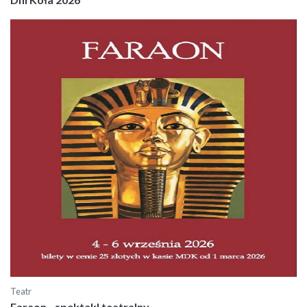
Teatr
Faraon - spektakl teatralny