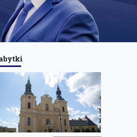
abytki