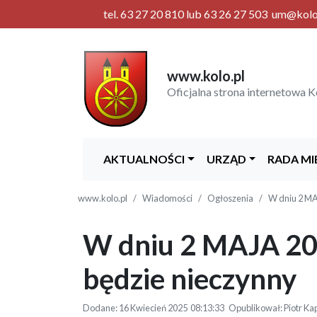
tel. 63 27 20 810 lub 63 26 27 503 um@kolo.p
www.kolo.pl
Oficjalna strona internetowa K
AKTUALNOŚCI
URZĄD
RADA MI
www.kolo.pl
Wiadomości
Ogłoszenia
W dniu 2 MA
W dniu 2 MAJA 202
będzie nieczynny
Dodane: 16 Kwiecień 2025 08:13:33 Opublikował: Piotr Kap