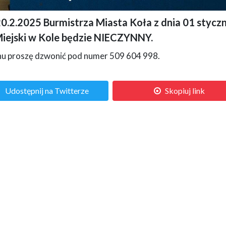
.2.2025 Burmistrza Miasta Koła z dnia 01 styczn
zie nieczynny. Z lewej strony widać zdjęcie budynku Ratusza w Kole, z prawej teks
 Miejski w Kole będzie NIECZYNNY.
onu proszę dzwonić pod numer 509 604 998.
Udostępnij na Twitterze
Skopiuj link