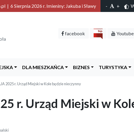
l | 6 Sierpnia 2026 r. Imieniny: Jakuba i Sławy
-
+
Wy
facebook
Youtube
oła
EJSKA
DLA MIESZKAŃCA
BIZNES
TURYSTYKA
JA 2025 r. Urząd Miejski w Kole będzie nieczynny
5 r. Urząd Miejski w Kol
alski