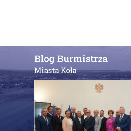
Blog Burmistrza
Miasta Koła