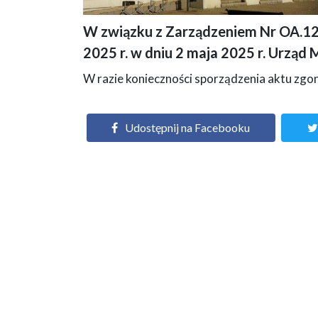
W związku z Zarządzeniem Nr OA.120
Infografika, w dniu 2 MAJA 2025 r. Urząd Miejski w Kole będ
2025 r. w dniu 2 maja 2025 r. Urząd
informacyjny.
W razie konieczności sporządzenia aktu zg
Udostępnij na Facebooku