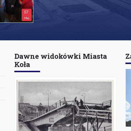
07
Maj
Dawne widokówki Miasta
Z
Koła