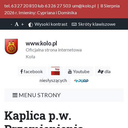
tel. 63 27 20 810 lub 63 26 27 503 um@kolo.pl | 8 Sierpnia
2026 r. Imieniny: Cypriana i Dominika
-
+
Wysoki kontrast
Skróty klawiszowe
www.kolo.pl
Oficjalna strona internetowa
Koła
facebook
Youtube
dla
niesłyszących
MENU STRONY
Kaplica p.w.