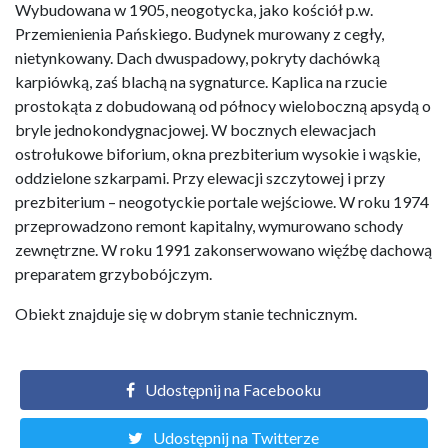
Wybudowana w 1905, neogotycka, jako kościół p.w.
Przemienienia Pańskiego. Budynek murowany z cegły,
nietynkowany. Dach dwuspadowy, pokryty dachówką
karpiówką, zaś blachą na sygnaturce. Kaplica na rzucie
prostokąta z dobudowaną od północy wieloboczną apsydą o
bryle jednokondygnacjowej. W bocznych elewacjach
ostrołukowe biforium, okna prezbiterium wysokie i wąskie,
oddzielone szkarpami. Przy elewacji szczytowej i przy
prezbiterium – neogotyckie portale wejściowe. W roku 1974
przeprowadzono remont kapitalny, wymurowano schody
zewnętrzne. W roku 1991 zakonserwowano więźbę dachową
preparatem grzybobójczym.
Obiekt znajduje się w dobrym stanie technicznym.
Udostępnij na Facebooku
Udostępnij na Twitterze