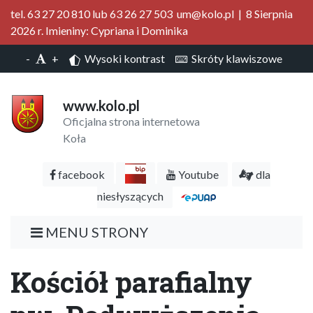
tel. 63 27 20 810 lub 63 26 27 503 um@kolo.pl | 8 Sierpnia
2026 r. Imieniny: Cypriana i Dominika
-
+
Wysoki kontrast
Skróty klawiszowe
www.kolo.pl
Oficjalna strona internetowa
Koła
facebook
Youtube
dla
niesłyszących
MENU STRONY
Kościół parafialny