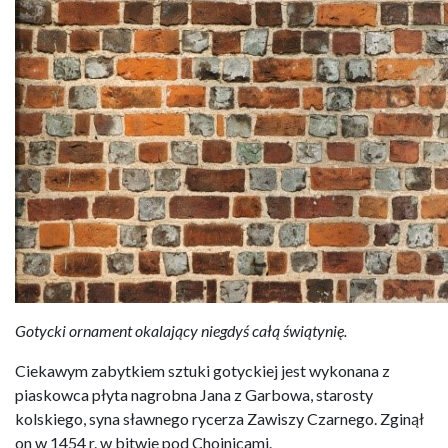
Gotycki ornament okalający niegdyś całą świątynię.
Ciekawym zabytkiem sztuki gotyckiej jest wykonana z
piaskowca płyta nagrobna Jana z Garbowa, starosty
kolskiego, syna sławnego rycerza Zawiszy Czarnego. Zginął
on w 1454 r. w bitwie pod Chojnicami.