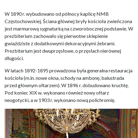
W 1890 r. wybudowano od północy kaplicę NMB
Częstochowskiej. Ściana głównej bryły kościoła zwieńczona
jest marmurową sygnaturką na czworobocznej podstawie. W
prezbiterium zachowało się pierwotne sklepienie
gwiaździste z dodatkowymi dekoracyjnymi żebrami.
Prezbiterium jest dwuprzęsłowe, o przęsłach nierównej
długości.
W latach 1892-1895 prowadzona była generalna restauracja
kościoła (m.in. nowe okna, schody na ambonę, balustrada
przed głównym ołtarzem). W 1896 r. dobudowano kruchtę.
Pod koniec XIX w. wykonano również nowy ołtarz
neogotycki, a w 1903 r. wykonano nową polichromię.