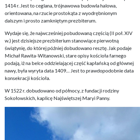
1414 r. Jest to ceglana, trójnawowa budowla halowa,
orientowana, na rzucie prostokąta z wyodrębnionym
dalszym i prosto zamkniętym prezbiterum.
Wydaje się, że najwcześniej pobudowaną częścią (II poł. XIV
w.) jest dzisiejsze prezbiterium stanowiące pierwotną
świątynię, do której później dobudowano resztę. Jak podaje
Michał Rawita-Witanowski, stare opisy kościoła farnego
podają, iż na belce oddzielającej część kapłańską od głównej
nawy, była wyryta data 1409… Jest to prawdopodobnie data
konsekracji kościoła.
W 1522 r. dobudowano od północy, z fundacji rodziny
Sokołowskich, kaplicę Najświętszej Maryi Panny.