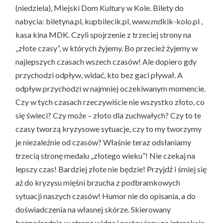
(niedziela), Miejski Dom Kultury w Kole. Bilety do
nabycia: biletyna.pl, kupbilecik.pl, www.mdkik-kolo.pl ,
kasa kina MDK. Czyli spojrzenie z trzeciej strony na
„złote czasy”, w których żyjemy. Bo przecież żyjemy w
najlepszych czasach wszech czasów! Ale dopiero gdy
przychodzi odpływ, widać, kto bez gaci pływał. A
odpływ przychodzi w najmniej oczekiwanym momencie.
Czy w tych czasach rzeczywiście nie wszystko złoto, co
się świeci? Czy może – złoto dla zuchwałych? Czy to te
czasy tworzą kryzysowe sytuacje, czy to my tworzymy
je niezależnie od czasów? Właśnie teraz odsłaniamy
trzecią stronę medalu „złotego wieku”! Nie czekaj na
lepszy czas! Bardziej złote nie będzie! Przyjdź i śmiej się
aż do kryzysu mięśni brzucha z podbramkowych
sytuacji naszych czasów! Humor nie do opisania, a do
doświadczenia na własnej skórze. Skierowany
bezpośrednio w stronę widza i nastawiony na interakcje