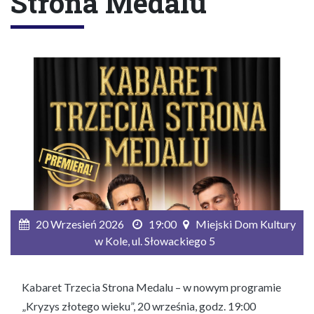
Strona Medalu
20 Wrzesień 2026
19:00
Miejski Dom Kultury
w Kole, ul. Słowackiego 5
Kabaret Trzecia Strona Medalu – w nowym programie
„Kryzys złotego wieku”, 20 września, godz. 19:00