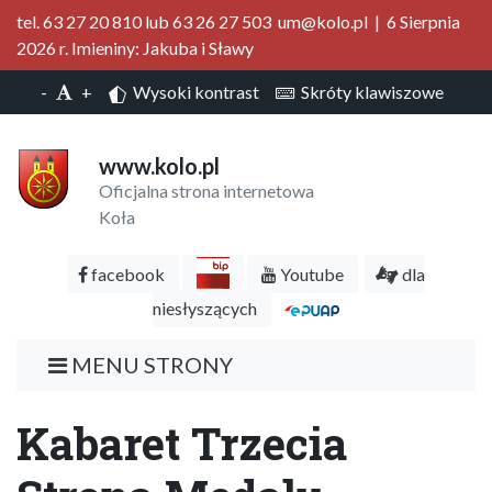
tel. 63 27 20 810 lub 63 26 27 503 um@kolo.pl | 6 Sierpnia
2026 r. Imieniny: Jakuba i Sławy
-
+
Wysoki kontrast
Skróty klawiszowe
www.kolo.pl
Oficjalna strona internetowa
Koła
facebook
Youtube
dla
niesłyszących
MENU STRONY
Kabaret Trzecia